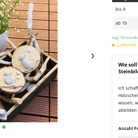
bis
9
ab
10
zzgl. Versandk
Lieferzeit
Wie sol
Steinbi
Ich schaf
Holzschei
wissen, w
abbilden 
Anzahl P