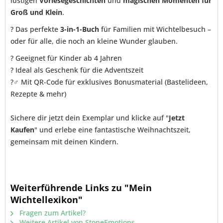
lustigen
Vorlesegeschichten
und
magischen Momenten für
Groß und Klein
.
? Das perfekte
3-in-1-Buch
für Familien mit Wichtelbesuch –
oder für alle, die noch an kleine Wunder glauben.
? Geeignet für Kinder ab 4 Jahren
? Ideal als Geschenk für die Adventszeit
?♂️ Mit QR-Code für exklusives Bonusmaterial (Bastelideen,
Rezepte & mehr)
Sichere dir jetzt dein Exemplar und klicke auf "
Jetzt
Kaufen
" und erlebe eine fantastische Weihnachtszeit,
gemeinsam mit deinen Kindern.
Weiterführende Links zu "Mein
Wichtellexikon"
Fragen zum Artikel?
Weitere Artikel von StoneEmotions